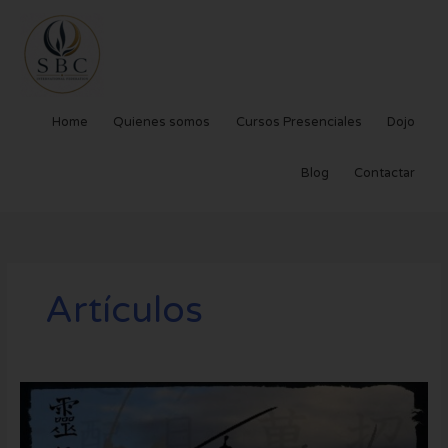
Ir
al
contenido
Home
Quienes somos
Cursos Presenciales
Dojo
Blog
Contactar
Artículos
Desmontando
la
FARSA