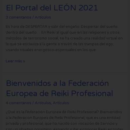
El
El Portal del LEÓN 2021
Portal
del
3 comentarios
/
Artículos
LEÓN
Es hora de DESPERTAR y salir del engaño. Despertar del sueño
2021
dentro del sueño… En Reiki al igual que en las religiones y otros
métodos de terrorismo social, se ha creado una realidad virtual en
la que se esclaviza a la gente a través de las trampas del ego,
usando rituales energético-espirituales en los que
Leer más »
Bienvenidos
Bienvenidos a la Federación
a
Europea de Reiki Profesional
la
Federación
4 comentarios
/
Artículos
,
Artículos
Europea
de
¿Qué es la Federación Europea de Reiki Profesional? Bienvenidos
Reiki
a la Federación Europea de Reiki Profesional, que es una entidad
Profesional
privada y profesional, que ha nacido con vocación de Servicio y
con un objetivo prioritario: expandir y dar a conocer Reiki en todas