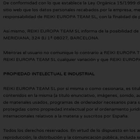
De conformidad con lo que establece la Ley Orgánica 15/1999 d
sitio web que los datos personales recabados por la empresa, med
responsabilidad de REIKI EUROPA TEAM SL, con la finalidad de pod
Así mismo, REIKI EUROPA TEAM SL informa de la posibilidad de eje
MERIDIANA, 324 BJ 1ª 08027, BARCELONA.
Mientras el usuario no comunique lo contrario a REIKI EUROPA T
REIKI EUROPA TEAM SL cualquier variación y que REIKI EUROPA TEAM
PROPIEDAD INTELECTUAL E INDUSTRIAL
REIKI EUROPA TEAM SL por sí misma o como cesionaria, es titular
contenidos en la misma (a título enunciativo, imágenes, sonido, a
de materiales usados, programas de ordenador necesarios para s
protegidas como propiedad intelectual por el ordenamiento juríd
internacionales relativos a la materia y suscritos por España.
Todos los derechos reservados. En virtud de lo dispuesto en los 
reproducción, la distribución y la comunicación pública, incluida