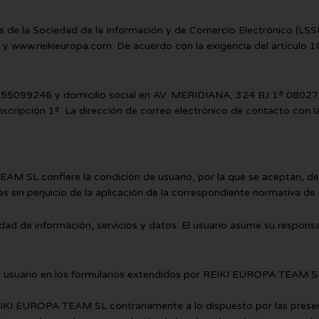
os de la Sociedad de la Información y de Comercio Electrónico (
es y www.reikieuropa.com. De acuerdo con la exigencia del artícul
 B55099246 y domicilio social en AV. MERIDIANA, 324 BJ 1ª 08027,
nscripción 1ª. La dirección de correo electrónico de contacto con 
AM SL confiere la condición de usuario, por la que se aceptan, des
sin perjuicio de la aplicación de la correspondiente normativa de 
 de información, servicios y datos. El usuario asume su responsabi
 el usuario en los formularios extendidos por REIKI EUROPA TEAM S
REIKI EUROPA TEAM SL contrariamente a lo dispuesto por las presente