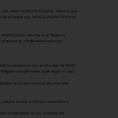
LSSI-CE), REIKI EUROPA TEAM SL informa que
o 10 de la citada Ley, REIKI EUROPA TEAM SL
 BARCELONA, inscrita en el Registro
la empresa es:
info@reikieuropa.com
.
de la navegación por el sitio web de REIKI
obligado cumplimiento legal según el caso.
lidad en el uso correcto del sitio web.
L para el acceso a ciertos contenidos o
s condiciones, la Ley, la moral, las