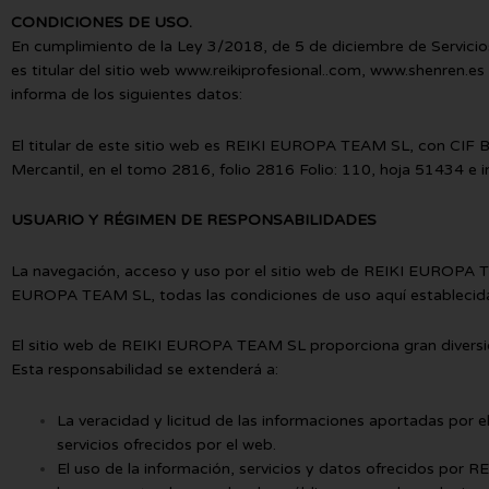
CONDICIONES DE USO.
En cumplimiento de la Ley 3/2018, de 5 de diciembre de Servici
es titular del sitio web www.reikiprofesional..com, www.shenren.
informa de los siguientes datos:
El titular de este sitio web es REIKI EUROPA TEAM SL, con CIF
Mercantil, en el tomo 2816, folio 2816 Folio: 110, hoja 51434 e i
USUARIO Y RÉGIMEN DE RESPONSABILIDADES
La navegación, acceso y uso por el sitio web de REIKI EUROPA TE
EUROPA TEAM SL, todas las condiciones de uso aquí establecidas 
El sitio web de REIKI EUROPA TEAM SL proporciona gran diversidad
Esta responsabilidad se extenderá a:
La veracidad y licitud de las informaciones aportadas por
servicios ofrecidos por el web.
El uso de la información, servicios y datos ofrecidos por 