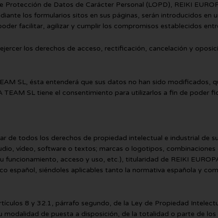
e Protección de Datos de Carácter Personal (LOPD), REIKI EUROP
iante los formularios sitos en sus páginas, serán introducidos en 
er facilitar, agilizar y cumplir los compromisos establecidos ent
rcer los derechos de acceso, rectificación, cancelación y oposició
EAM SL, ésta entenderá que sus datos no han sido modificados, qu
 SL tiene el consentimiento para utilizarlos a fin de poder fideli
 de todos los derechos de propiedad intelectual e industrial de 
udio, vídeo, software o textos; marcas o logotipos, combinaciones 
u funcionamiento, acceso y uso, etc.), titularidad de REIKI EUROP
ico español, siéndoles aplicables tanto la normativa española y co
artículos 8 y 32.1, párrafo segundo, de la Ley de Propiedad Intelec
 su modalidad de puesta a disposición, de la totalidad o parte de lo