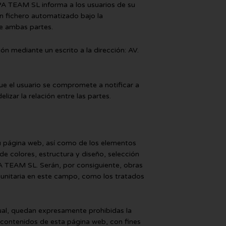
A TEAM SL informa a los usuarios de su
un fichero automatizado bajo la
re ambas partes.
n mediante un escrito a la dirección: AV.
e el usuario se compromete a notificar a
zar la relación entre las partes.
su página web, así como de los elementos
de colores, estructura y diseño, selección
A TEAM SL. Serán, por consiguiente, obras
munitaria en este campo, como los tratados
tual, quedan expresamente prohibidas la
s contenidos de esta página web, con fines