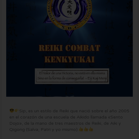
Sip, es un estilo de Reiki que nació sobre el año 2005
en el corazón de una escuela de Aikido llamada «Sento
Dojo», de la mano de tres maestros de Reiki, de Aiki y
Qigong (Salva, Patri y yo mismo).