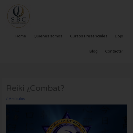
Ir
al
contenido
Home
Quienes somos
Cursos Presenciales
Dojo
Blog
Contactar
Reiki ¿Combat?
/
Artículos