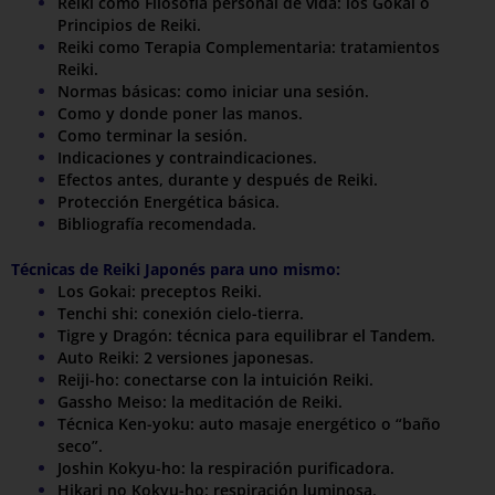
Reiki como Filosofía personal de vida: los Gokai o
Principios de Reiki.
Reiki como Terapia Complementaria: tratamientos
Reiki.
Normas básicas: como iniciar una sesión.
Como y donde poner las manos.
Como terminar la sesión.
Indicaciones y contraindicaciones.
Efectos antes, durante y después de Reiki.
Protección Energética básica.
Bibliografía recomendada.
Técnicas de Reiki Japonés para uno mismo:
Los Gokai: preceptos Reiki.
Tenchi shi: conexión cielo-tierra.
Tigre y Dragón: técnica para equilibrar el Tandem.
Auto Reiki: 2 versiones japonesas.
Reiji-ho: conectarse con la intuición Reiki.
Gassho Meiso: la meditación de Reiki.
Técnica Ken-yoku: auto masaje energético o “baño
seco”.
Joshin Kokyu-ho: la respiración purificadora.
Hikari no Kokyu-ho: respiración luminosa.