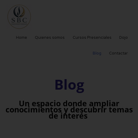
Ir
al
contenido
Home
Quienes somos
Cursos Presenciales
Dojo
Blog
Contactar
Blog
Un espacio donde ampliar
conocimientos y descubrir temas
de interés