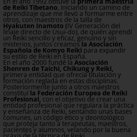
En el año 1992 obtuve la
primera maestría
de Reiki Tibetano
, iniciando un camino de
aprendizaje que me llevó a formarme entre
otros, con maestros de la talla de
Hyakuten Inamoto (
IV Generación del
linaje directo de Usui-do), de quién aprendí
un Reiki sencillo y eficaz, genuino y sin
misterios, juntos creamos
la Asociación
Española de Komyo Reiki
para expandir
su estilo de Reiki en España.
En el año 2000 fundé la
Asociación
Shenren de Taichi, Chikung y Reiki,
primera entidad que ofrecía titulación y
formación reglada en estas disciplinas.
Posteriormente junto a otros maestros
constituí
la Federación Europea de Reiki
Profesional,
con el objetivo de crear una
entidad profesional que regulara la práctica
y enseñanza de Reiki, sentando unas bases
comunes, un código ético y deontológico
que proteja tanto a terapeutas, maestros,
pacientes y alumnos, velando por la buena
práxis de la técnica de Reiki.